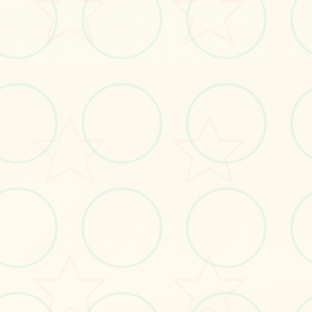
亚
之
子
(
S
o
n
O
f
A
si
a
)
_
中
文
官
方
洲
网
站
华
语
首
页
，
白
送
部
署
，
窍
门
广
所
有
，
际
下
边v70FF